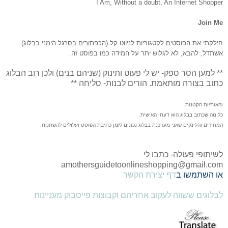
I Am, Without a doubt, An Internet Shopper
Join Me
חילקתי את הפוסטים לקטגוריות לניווט קל (הכפתורים בסרגל הימני בבלוג)
אשתדל, להבא, לא לגלוש יתר על המידה כמו בפוסט זה.
** למען הסר ספק- יש לי פעוט ותינוק (שניהם בנים) ולכן רוב הבלוג
כתוב בצורה מותאמת. הורים לבנות- סליחה **
והאותיות הקטנות-
כל מה שכתוב בבלוג הוא דעתי האישית.
המחירים והלינקים שאני מעדכנת בבלוג נכונים לזמן כתיבת הפוסט ועלולים להשתנות.
לשיתופי פעולה- כתבו לי
amothersguidetoonlineshopping@gmail.com
או השתמשו ב
דף יצירת הקשר
לבלוגים ששווה לעקוב אחריהם וקבוצות פייסבוק מעניינות