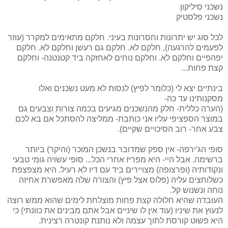
נשכני סיליקון
נשכני פלסטיק
לכל סוג יש יתרונות וחסרונות בעיני. חלקם מתאימים למקרר (עוזר
לפעמים להרגעה), חלקם לא. חלקם גם רעשן וחלקם לא. חלקם
יפהפיים וחלקם לא. וחלקם נוחים לאחזקה ביד קטנטנה- וחלקם
קצת פחות...
בינתיים יצא לי (כלומר לפיץ) לנסות לא מעט נשכנים ואלו
מסקנותינו עד כה-
(הערה כללית- חלק מהנשכנים מגיעים בכמה צורות וצבעים גם
במוצר הספציפי עליו אני כותבת- ממליצה להסתכל אם בא לכם
צבע אחר- רוב הסיכויים שקיים).
סופי הג'ירפה- אין ספק שמדובר בנשכן המוכר (והיקר) ביותר
ברשימה. אבל היי- היא מפריז אחרי הכל... סופי עשויה גומי טבעי
ונקודותיה (ופרצופה) מצויירים ביד עם דיו לא רעיל. היא מצפצפת
כשלוחצים עליה (פלוס אצל פיץ) והצורה שלה מאפשרת אחיזה
נוחה ונשנוש קל.
העובדה שהיא חלולה קצת פחות מוצלחת לימים שהוא ממש רוצה
לנעוץ את שיניו (עוד אין לו שיניים אבל אתם מבינים את כוונתי) כי
היא פשוט קורסת לתוך עצמה ולא נותנת קונטרה רצינית.