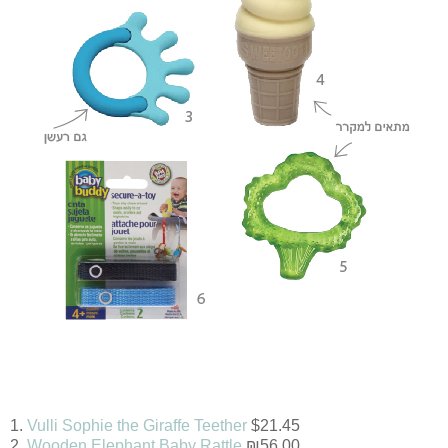
1.
Vulli Sophie the Giraffe Teether
$21.45
2.
Wooden Elephant Baby Rattle
₪56.00