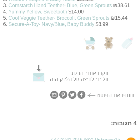
3.
C
ornstarch Hand Teether- Blue,
Green Sprouts
₪38.61
4.
Yummy Yellow, Sweetooth
$14.00
5.
Cool Veggie Teether- Broccoli,
Green Sprouts
₪15.44
6.
Secure-A-Toy- Navy/Blue, Baby Buddy
$3.99
4 תגובות:
15 במאי 2016 בשעה 7:47
Unknown