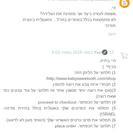
הי,
אשמח לעזרה כיצד אני מזמינה את הגלידה?
לא מתמצאת בכלל באתרים בחו"ל... והאנגלית בינונית.
תודה!
השב
15 במאי 2016 בשעה 9:03
Yael
היי בתיה,
בכיף! :)
1) תלחצי על הלינק הזה:
http://www.babysweetooth.com/shop/
2) תבחרי איזה צבע את רוצה להזמין
3)(אם את רוצה יותר מנשכן אחד אז תלחצי על עוד צבעים כפי
שאת רוצה)
4) תלחצי על הכפתור- proceed to checkout
5) תמלאי את הפרטים שלך באנגלית (כולל בחירת מדינה-
ISRAEL)
6) תמלאי את פרטי כרטיס האשראי שלך (האתר מוגן לא לדאוג)
7) תלחצי על הכפתור- place order