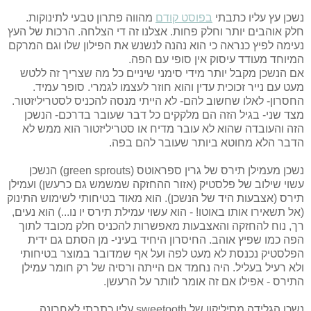
נשכן עץ עליו כתבתי
בפוסט קודם
מהווה פתרון טבעי לתינוקות.
חלק אוהבים יותר וחלק פחות. אצלנו זה די הצלחה. הרכות של העץ
נעימה לפיץ כנראה כי הוא נהנה לנשנש את הפילון שלו וגם המרקם
המיוחד מעודד עיסוק אין סופי עם הפה.
אם הנשכן מקבל יותר מידי סימני שיניים כל מה שצריך זה ללטש
מעט עם נייר זכוכית עדין והוא חוזר לעצמו לגמרי. סופר עמיד.
החסרון- לאלו שחשוב להם- לא הייתי מנסה להכניס לסטריליזטור.
מצד שני- בגיל הזה הם מלקקים כל דבר שעובר בדרכם- הנשכן
הזה והעובדה שהוא לא עובר מדיח או סטריליזטור הוא ממש לא
הדבר הלא מחוטא ביותר שעובר להם בפה.
נשכן מעמילן תירס של גרין ספראוטס (green sprouts) הנשכן
עשוי שילוב של פלסטיק (אזור ההחזקה שמשמש גם כרעשן) ועמילן
תירס (אצבעות היד של הנשכן). הוא מאוד בטיחותי לשימוש התינוק
(אל תשאירו אותו באוטו! - הוא עשוי עמילת תירס יו נו...) הוא נעים,
רך, נוח להחזקה והאצבעות מאפשרות להכניס חלק מכובד לתוך
הפה כמו שפיץ אוהב. החיסרון היחיד בעיני- מן הסתם גם ידית
הפלסטיק נכנסת לא מעט לפה ועל אף שמדובר במוצר בטיחותי
ולא רעיל בעליל. היה נחמד אם הייתה ורסיה של רק חומר עמילן
התירס - אפילו אם זה אומר לוותר על הרעשן.
נשכן הגלידה מסיליקון של sweetooth עליו כתבתי לאחרונה