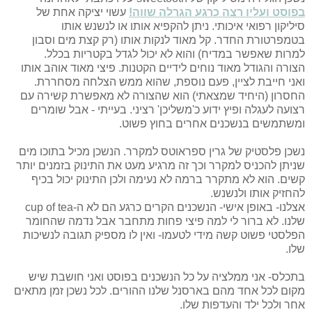
בפוסט ועליו רצה כרגע הגרלה שווה!
עשוי יציקה אחת של
סיליקון רפואי איכותי. ניתן להקפיא אותו או לנשנש אותו
בטמפרטורת החדר. קל מאוד לנקות אותו (רק קצת מים וסבון
למרות שאפשר במדיח) והוא לא יכול לגדל בקטריות בכלל.
הצורה והגודל מאוד נוחים לידיים הקטנות. פיצי מאוד אוהב אותו
ואני חייבת לציין, פעם נוספת, שהוא ממש הצלחה מסחררת.
החסרון (היחיד שמצאתי) הוא שהצורה לא מאפשרת קשירה עם
רצועה לעגלה ופיץ ידוע כ'משליכן' רציני. בעייתי - אבל שומרים
ומשתמשים בנשכנים אחרים בחוץ פשוט.
נשכן פלסטיק של גרין ספראוטס למקרר. הנשכן מכיל בתוכו מים
שניתן להכניס למקרר וכך זה מרגיע מעט את התינוק בזמנים יותר
קשים. הוא לא מתקרר ברמה לא נעימה ולכן התינוק יכול בכיף
להחזיק אותו ולנשנש.
אצלנו- באופן אישי- הנשכנים הקרים כרגע הם לא ה-cup of tea
שלנו. לא ברור לי למה פיצי פחות מתחבר אבל נדמה שהחומר
הפלסטי פשוט קשה מידי לטעמו- ואין לו מספיק תגובה לנשיכות
שלו.
בתכלס- אני ממלציה על כל הנשכנים בפוסט ואני חושבת שיש
מקום לכל אחד מהם בארסנל שלנו ההורים. לכל נשכן זמן מתאים
אחר ולכל ילד והעדפות שלו.