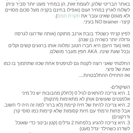
באתר הבריטי שלהן, לעומת זאת, הן במחיר מעט יותר סביר וניתן
לשלוח לארץ במחיר זעום (ואפילו בחינם בקניה מעל סכום מסויים
ולא מוגזם שאינו עובר את
תקרת המס
).
קיצר- NO brainer בעיני.
לפיץ קניתי כשנולד בובת ארנב מתוקה (אותה שדרגנו לגרסה
גדולה יותר כשהיה בן שנה).
מאז (ועד היום) היא חברו הטוב ומלווה אותו ברגעים קשים וקלים
ובכל שעת שינה. AKA חפץ מעבר מושלם.
החלטתי שאני רוצה לקנות גם לטיפטיפ אחת שכזו שתתמוך בו כמו
זאת של פיצי.
ואז התחילו ההתלבטויות....
השיקולים-
1. היא צריכה להתאים לגיל 0 (לחלק מהבובות יש כל מיני
אלמנטים שעושים אותן לא מתאימות מינקות)
2. היא צריכה להיות של חיה קיימת (לא ברור למה זה היה לי חשוב.
אבל פחות זרמתי עם חיות קסומות שלא קיימות כמו סוסי קרן
ודרקונים)
3. היא צריכה להגיע בלפחות 2 גדלים (קטן ובינוני כדי שאוכל
לשדרג כשהילד יגדל מעט)