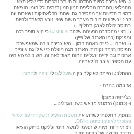
4. היא צריכה להיות מהדמויות היותר נמכרות כדי שלא תצא
מהמלאי (החברה מחליפה המון המון דגמים וכל הזמן מוציאה
דמויות חדשות אך מפסיקה גם ישנות. הקלאסיקות נשארות וזה
קריטי כשקונים בובות מעבר משום שאין נורא מלאבד ולהיות
בחוסר יכולת לארגן תחליף...)
5. רצוי מהסדרה הנעימה שלהם
Bashfuls
כי היא סופר רכה
ומפנקת (כמו הארנב של פיץ)
6. ואחרון... כי זה באמת המון... היא צריכה צורה שמאפשרת
תפיסה בכמה נקודות. הארנב מגה מוצלח כי יש לו גם אוזניים
ארוכות וגם ידיים ורגליים נוחות מאוד לאחיזה. חשוב למצוא חיה
עם מספר 'איברים' לאחיזה.
ההתלבטו הייתה לא קלה בין ה
שועל
ל
עז
ל
ג'ירפה
ול
חמור
.
אז במה בחרתי-
בג'ירפה כמובן!
ו- (כמובן) הזמנתי מראש בשני הגדלים...
בנוסף, החלטתי לשדרג את
משטח הפעילות שקניתי עוד לפיצי
והפכתי לאוניברסיטה ב-DIY
.
רציתי חיות ימיות שיתאימו ל'נושא' הימי וג'ליקט בדיוק הוציאו
סדרה חדשה של בובות ימיות.