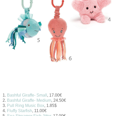
1.
Bashful Giraffe- Small
,
17.00
€
2.
Bashful Giraffe- Medium
,
24.50
€
3.
Pull Ring Music Box
, 1.85$
4.
Fluffy Starfish
,
11.00
€
5.
Sea Streamer Fish Jitter
,
17.00
€