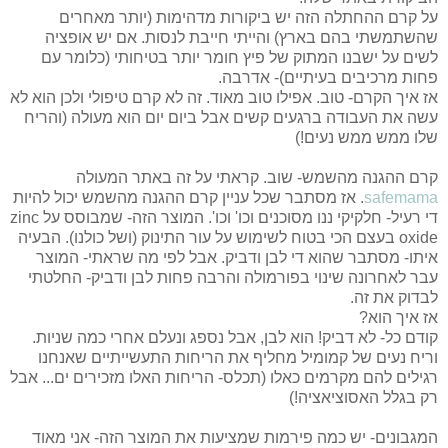
על קרם ההחתלה הזה יש ביקורות מדהימות (יותר מאחרים
שהשתמשתי בהם בארץ) והייתי חייבת לנסות. אם יש אופציה
לשים על ישבנו המתוק של פיץ חומר יותר בטיחותי (כלומר עם
פחות מרכיבים בעיתיים)- אדרבה.
אז איך הקרם- טוב. אפילו טוב מאוד. זה לא קרם טיפולי ולכן הוא לא
עשה את העבודה ברגעים קשים אבל ביום יום הוא מעולה (והריח
שלו ממש ממש נעים!)
קרם ההגנה מהשמש- שוב. קראתי על זה באתר המעולה
safemama
. אז מסתבר שכל עניין קרם ההגנה מהשמש יכול להיות
די רעיל- חלקיקי ננו מסוכנים וכו' וכו'. המוצר הזה- שמבוסס על zinc
oxide בעצם הכי בטוח לשימוש על עור התינוק (ושל כולנו). הבעיה
איתו- מסתבר שהוא די לבן ודביק. אבל לפי מה שראתי- המוצר
עבר לאחרונה שינוי בפורמולה והרבה פחות לבן ודביק- החלטתי
לבדוק את זה.
אז איך הוא?
קודם כל- לא דביק! הוא לבן, אבל נספג ונעלם אחרי כמה שניות.
וריח נעים של קמומיל מחליף את הריחות התעשייתיים שאנחנו
רגילים להם מקרמים כאלו (תכלס- הריחות האלו מזכירים ים... אבל
רק בגלל האסוציאציה!)
המגבונים- יש כמה פירמות שמציעות את המוצר הזה- אני מאוד