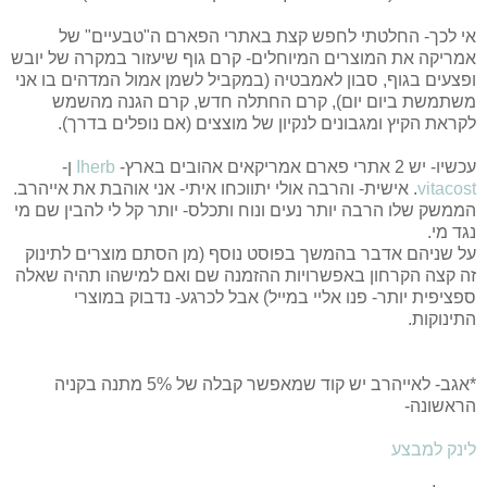
אי לכך- החלטתי לחפש קצת באתרי הפארם ה"טבעיים" של
אמריקה את המוצרים המיוחלים- קרם גוף שיעזור במקרה של יובש
ופצעים בגוף, סבון לאמבטיה (במקביל לשמן אמול המדהים בו אני
משתמשת ביום יום), קרם החתלה חדש, קרם הגנה מהשמש
לקראת הקיץ ומגבונים לנקיון של מוצצים (אם נופלים בדרך).
עכשיו- יש 2 אתרי פארם אמריקאים אהובים בארץ-
Iherb
ן-
vitacost
. אישית- והרבה אולי יתווכחו איתי- אני אוהבת את אייהרב.
הממשק שלו הרבה יותר נעים ונוח ותכלס- יותר קל לי להבין שם מי
נגד מי.
על שניהם אדבר בהמשך בפוסט נוסף (מן הסתם מוצרים לתינוק
זה קצה הקרחון באפשרויות ההזמנה שם ואם למישהו תהיה שאלה
ספציפית יותר- פנו אליי במייל) אבל לכרגע- נדבוק במוצרי
התינוקות.
*אגב- לאייהרב יש קוד שמאפשר קבלה של 5% מתנה בקניה
הראשונה-
לינק למבצע