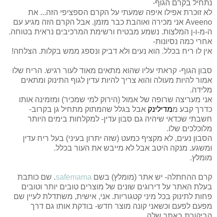
נתחיל בקרם הגוף-
לא זוכרת אפילו איפה שמעתי על הקרם הספציפי הזה... את
Aveeno אני מכירה ואוהבת כבר מזמן. אבל הקרם הזה מגיע עם
ה-מ-ו-ן המלצות. נשמע מבטיח ורשימת המרכיבים נראית בטוחה.
אחרי כמה נסיונות-
אין לו ריח בכלל. הוא נעים ולא דביק ונספג ממש בקלות. הצלחה!
סבון הגוף- קראתי עליו שהוא מתאים מאוד לעור רגיש. הריח שלו
אמור להיות מעולה והוא צריך להיות עדין לגוף התינוק ומתאים
מלידה.
אני מעריצה שרופה של אמול (הירוק למי שמכיר) ומזמינה אותו
כדרך קבע מ
מדילינק
אבל בגלל שהמתוק מתחיל גן בקרוב-
חשבתי שכדאי שיהיה גם סבון עדין- למקלחות בימים היותר
מלוכלכים שלו.
הסבון נעים, לא מקציף כמעט (שזה יתרון בעיני) בעל ריח עדין
ומשגע. מנקה היטב אבל לא מייבש את העור בכלל.
מומלץ.
קרם ההחתלה- יש אתר (מומלץ) בשם
safemama
. שם כותבת
בעלת האתר על דירוגים שונים של מוצרים טובים יותר וטובים
פחות לתינוק בכל מיני קטגוריות. אני, אישית, משתדלת לעיין שם
מפעם לפעם וכשאני קונה מוצר חדש- בודקת אותו גם דרך
הביקורת באתר שלה.