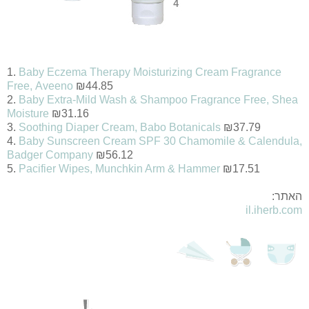
1.
Baby Eczema Therapy Moisturizing Cream Fragrance
Free,
Aveeno
₪44.85
2.
Baby Extra-Mild Wash & Shampoo Fragrance Free, Shea
Moisture
₪31.16
3.
Soothing Diaper Cream, Babo Botanicals
₪37.79
4.
Baby Sunscreen Cream SPF 30 Chamomile & Calendula,
Badger Company
₪56.12
5.
Pacifier Wipes,
Munchkin Arm & Hammer
₪17.51
האתר:
il.iherb.com