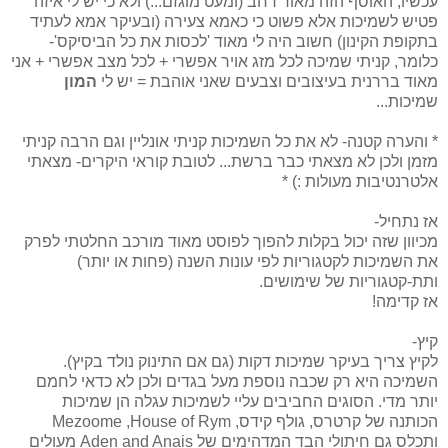
עכשיו, האוסף הזה מאוד רחב (ומעט מוגזם...) ולא כי יש לי איזה
פטיש לשמיכות אלא פשוט כי כאמא צעירה (ובעיקר אמא לעתיד
בתקופת הקינון) חשוב היה לי מאוד 'לכסות את כל הביסיקס'-
כלומר, קניתי שמיכה לכל מזג אויר אפשרי + לכל מצב אפשרי + אני
מאוד בררנית בעיצובים וצבעים שאני אוהבת = יש לי
המון
שמיכות...
* והערה קטנה- לא את כל השמיכות קניתי אונליין וגם הרבה קניתי
מזמן ולכן לא מצאתי כבר ברשת... לטובת קוראי היקרים- מצאתי
אלטרנטיבות מעולות :) *
אז נתחיל-
מכיוון שזה יכול בקלות להפוך לפוסט מאוד מורכב החלטתי לפרק
את השמיכות לקטגוריות לפי עונות השנה (פחות או יותר)
ותת-קטגוריות של שימושים.
אז קדימה!
קיץ-
לקיץ צריך בעיקר שמיכות דקות (גם אם התינוק נולד בקיץ).
השמיכה היא רק שכבה נוספת מעל בגדים ולכן לא כדאי לחמם
יותר מדי. הסוגים החביבים עליי לשמיכות עגלה הן שמיכות
הכותנה של קרטרס, גולף קידס,
Mezoome ,House of Rym
ותכלס גם חיתולי הבד המדהימים של Aden and Anais מעולים