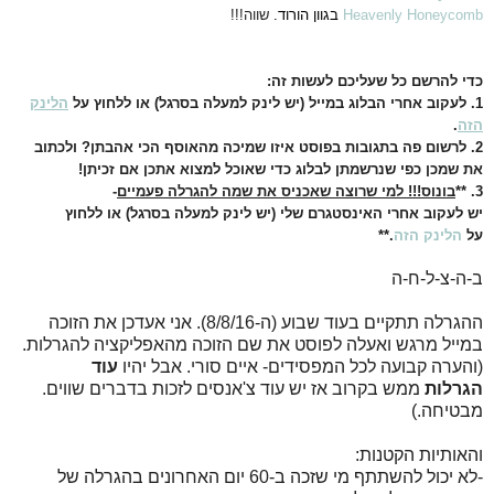
Heavenly Honeycomb
בגוון הורוד.
שווה!!!
כדי להרשם כל שעליכם לעשות זה:
1. לעקוב אחרי הבלוג במייל (יש לינק למעלה בסרגל) או ללחוץ על
הלינק
הזה
.
2. לרשום פה בתגובות בפוסט איזו שמיכה מהאוסף הכי אהבתן? ולכתוב
את שמכן כפי שנרשמתן לבלוג כדי שאוכל למצוא אתכן אם זכיתן!
3.
**
בונוס!!!
למי שרוצה שאכניס את שמה להגרלה פעמיים
-
יש לעקוב אחרי האינסטגרם שלי (יש לינק למעלה בסרגל) או ללחוץ
על
הלינק הזה
.**
ב-ה-צ-ל-ח-ה
ההגרלה תתקיים בעוד שבוע (ה-8/8/16). אני אעדכן את הזוכה
במייל מרגש ואעלה לפוסט את שם הזוכה מהאפליקציה להגרלות.
(והערה קבועה לכל המפסידים- איים סורי. אבל יהיו
עוד
הגרלות
ממש בקרוב אז יש עוד צ'אנסים לזכות בדברים שווים.
מבטיחה.)
והאותיות הקטנות:
-לא יכול להשתתף מי שזכה ב-60 יום האחרונים בהגרלה של