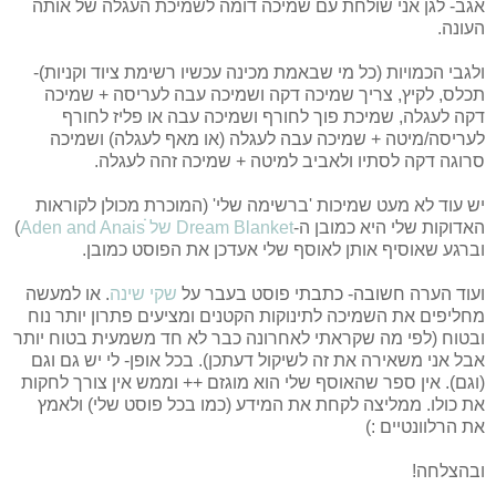
אגב- לגן אני שולחת עם שמיכה דומה לשמיכת העגלה של אותה
העונה.
ולגבי הכמויות (כל מי שבאמת מכינה עכשיו רשימת ציוד וקניות)-
תכלס, לקיץ, צריך שמיכה דקה ושמיכה עבה לעריסה + שמיכה
דקה לעגלה,
שמיכת פוך לחורף ושמיכה עבה או פליז לחורף
לעריסה/מיטה + שמיכה עבה לעגלה (או מאף לעגלה) ושמיכה
סרוגה דקה לסתיו ולאביב למיטה + שמיכה זהה לעגלה.
יש עוד לא מעט שמיכות 'ברשימה שלי' (המוכרת מכולן לקוראות
האדוקות שלי היא כמובן ה-
Dream Blanket של Aden and Anaisׂׂׂׂ
)
וברגע שאוסיף אותן לאוסף שלי אעדכן את הפוסט כמובן.
ועוד הערה חשובה- כתבתי פוסט בעבר על
שקי שינה
. או למעשה
מחליפים את השמיכה לתינוקות הקטנים ומציעים פתרון יותר נוח
ובטוח (לפי מה שקראתי לאחרונה כבר לא חד משמעית בטוח יותר
אבל אני משאירה את זה לשיקול דעתכן). בכל אופן- לי יש גם וגם
(וגם). אין ספר שהאוסף שלי הוא מוגזם ++ וממש אין צורך לחקות
את כולו. ממליצה לקחת את המידע (כמו בכל פוסט שלי) ולאמץ
את הרלוונטיים :)
ובהצלחה!