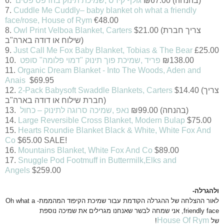
(בהנחה)
67.00
₪
גולף קידס ,שמיכת תינוק בהדפס פסים
.6
7.
Cuddle Me Cuddly– baby blanket oh what a friendly
face/rose, House of Rym
€48.00
$21.00 (צריך חברת
Owl Print Velboa Blanket, Carters
8.
שילוח או דודה בארה"ב)
9.
Just Call Me Fox Baby Blanket, Tobias & The Bear
£25.00
138.00
₪
פריד ,שמיכת פוך תינוק "דמוי פלומה" סופט
.10
11.
Organic Dream Blanket - Into The Woods, Aden and
Anais
$69.95
$14.40 (צריך
2-Pack Babysoft Swaddle Blankets, Carters
12.
חברת שילוח או דודה בארה"ב)
(בהנחה)
99.00
₪
נאפ ,שמיכה סרוגה לתינוק – כחול
.13
14.
Large Reversible Cross Blanket, Modern Bulap
$75.00
15.
Hearts Roundie Blanket Black & White, White Fox And
Co
$65.00 SALE!
16.
Mountains Blanket, White Fox And Co
$89.00
17.
Snuggle Pod Footmuff in Buttermilk,Elks and
Angels
$259.00
ולהגרלה-
לאור ההצלחה של ההגרלה הקודמת עבור שמיכת הקיפוד המהממת- Oh what a
friendly face,
אני שמחה לבשר שאנחנו מגרילים את שמיכה נוספת
House Of Rym
של
!