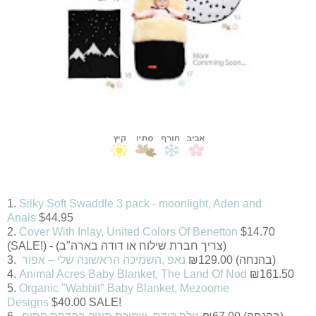
1.
Silky Soft Swaddle 3 pack - moonlight, Aden and
Anais
$44.95
2.
Cover With Inlay, United Colors Of Benetton
$14.70
(SALE!) - (צריך חברת שילוח או דודה בארה"ב)
(בהנחה)
129.00
₪
נאפ ,השמיכה הראשונה שלי – אפור
.3
4.
Animal Acres Baby Blanket, The Land Of Nod
₪
161.50
5.
Organic "Wabbit" Baby Blanket, Mezoome
Designs
$
40.00 SALE!