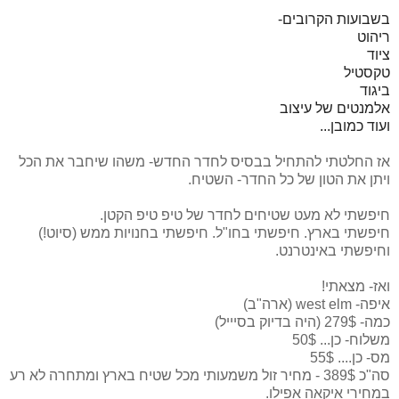
בשבועות הקרובים-
ריהוט
ציוד
טקסטיל
ביגוד
אלמנטים של עיצוב
ועוד כמובן...
אז החלטתי להתחיל בבסיס לחדר החדש- משהו שיחבר את הכל
ויתן את הטון של כל החדר- השטיח.
חיפשתי לא מעט שטיחים לחדר של טיפ טיפ הקטן.
חיפשתי בארץ. חיפשתי בחו"ל. חיפשתי בחנויות ממש (סיוט!)
וחיפשתי באינטרנט.
ואז- מצאתי!
איפה- west elm (ארה"ב)
כמה- 279$ (היה בדיוק בסיייל)
משלוח- כן... 50$
מס- כן.... 55$
סה"כ 389$ - מחיר זול משמעותי מכל שטיח בארץ ומתחרה לא רע
במחירי איקאה אפילו.